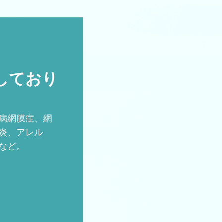
しており
病網膜症、網
炎、アレル
など。